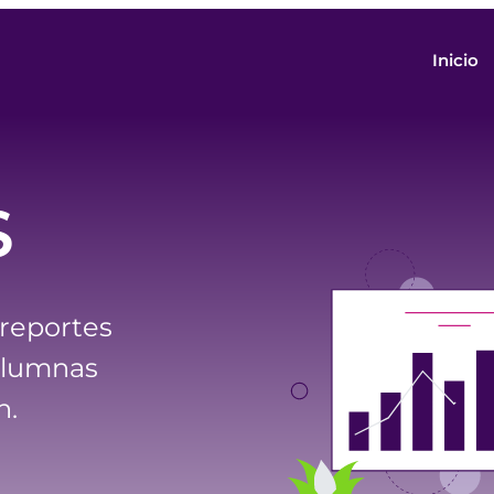
Inicio
S
 reportes
olumnas
n.