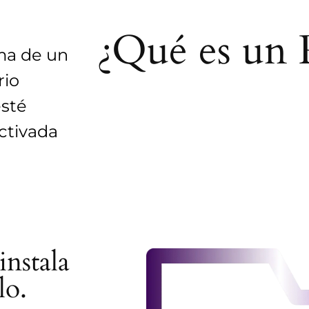
¿Qué es un 
ema de un
rio
esté
ctivada
instala
lo.